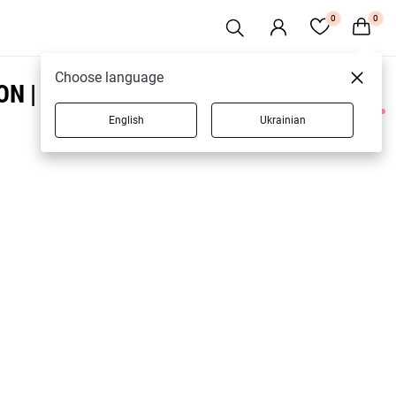
0
0
Choose language
ON | GEPUR
English
Ukrainian
1 товарів