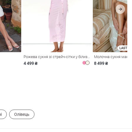
LAST SI
Рожева сукня зі стрейч-сітки у білизняному стилі
4 499 ₴
8 499 ₴
і
Олівець