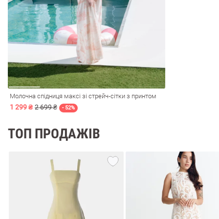
і
Сарафани
На
и
Молочна спідниця максі зі стрейч-сітки з принтом
1 299 ₴
2 699 ₴
- 52%
ТОП ПРОДАЖІВ
ні