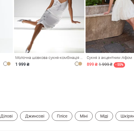
Молочна шовкова сукня-комбінація Душа
Сукня з акцентним ліфом
1 999 ₴
899 ₴
1 999 ₴
- 55%
Ділові
Джинсові
Плісе
Міні
Міді
Шкірян