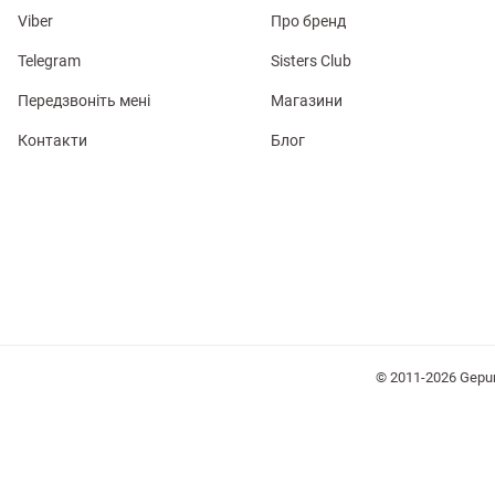
Viber
Про бренд
Telegram
Sisters Club
Передзвоніть мені
Магазини
Контакти
Блог
лизна
три
уляри
Косметика
Хустки
Панами
© 2011-2026 Gepu
ки