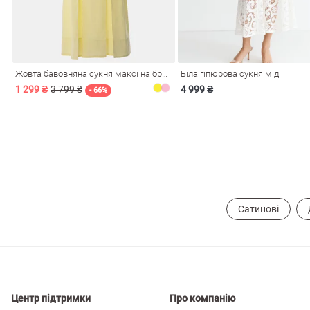
і
Сарафани
На
и
Жовта бавовняна сукня максі на бретелях
Біла гіпюрова сукня міді
1 299 ₴
3 799 ₴
4 999 ₴
- 66%
Сатинові
ні
Центр підтримки
Про компанію