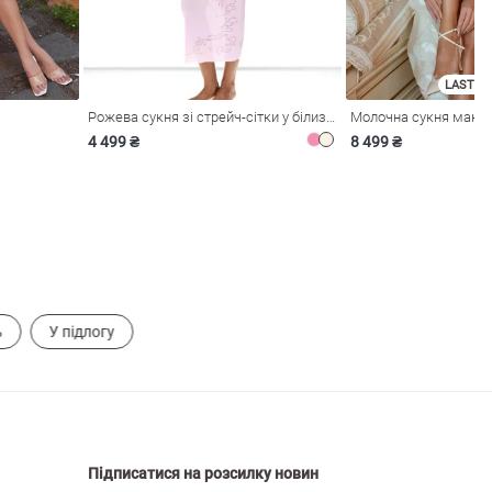
LAST SI
Рожева сукня зі стрейч-сітки у білизняному стилі
4 499 ₴
8 499 ₴
ь
У підлогу
Підписатися на розсилку новин