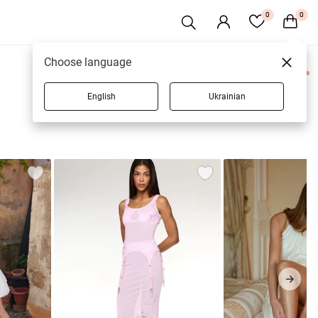
0
0
Choose language
0 товарів
English
Ukrainian