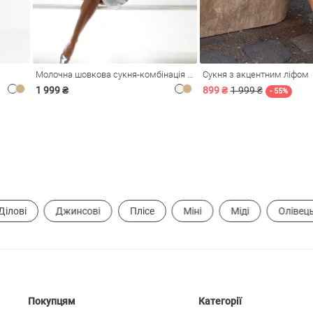
Молочна шовкова сукня-комбінація Душа
Сукня з акцентним ліфом
1 999 ₴
899 ₴
1 999 ₴
- 55%
Ділові
Джинсові
Плісе
Міні
Міді
Олівец
Покупцям
Категорії