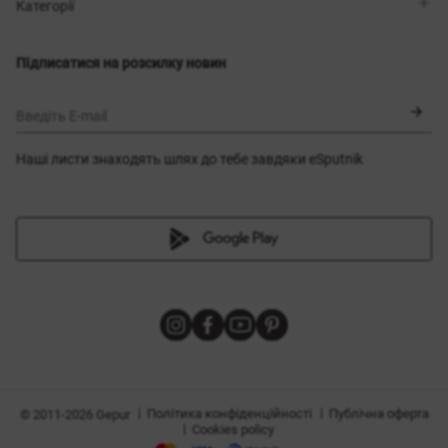
Магазини
Доставка
Категорії
Блог
Оплата
Вибір розміру
Новинки
Обмін та повернення
Сукні
Підписатися на розсилку новин
Сертифікати
Верхній одяг
Корсети
BLACK FRIDAY
Введіть E-mail
Наші листи знаходять шлях до тебе завдяки eSputnik
и
|
|
Політика конфіденційності
Публічна оферта
© 2011-2026 Gepur
|
Cookies policy