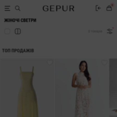
Жіночий светр купити в інтернет магазині Gepur
0
ЖІНОЧІ СВЕТРИ
0 товарів
ТОП ПРОДАЖІВ