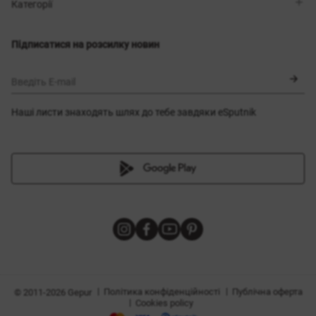
Магазини
Доставка
Категорії
Блог
Оплата
Вибір розміру
Новинки
Обмін та повернення
Сукні
Підписатися на розсилку новин
Сертифікати
Верхній одяг
Корсети
BLACK FRIDAY
Введіть E-mail
Наші листи знаходять шлях до тебе завдяки eSputnik
и
|
|
Політика конфіденційності
Публічна оферта
© 2011-2026 Gepur
|
Cookies policy