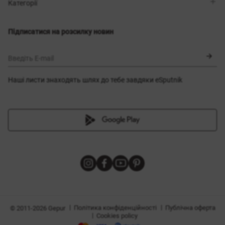
Магазини
Доставка
Категорії
Блог
Оплата
Вибір розміру
Новинки
Обмін та повернення
Сукні
Підписатися на розсилку новин
Сертифікати
Верхній одяг
Корсети
BLACK FRIDAY
Введіть E-mail
Наші листи знаходять шлях до тебе завдяки eSputnik
и
|
|
Політика конфіденційності
Публічна оферта
© 2011-2026 Gepur
|
Cookies policy