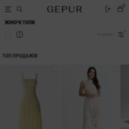
Жіночі топи купити в інтернет-магазині GEPUR
0
ЖІНОЧІ ТОПИ
0 товарів
ТОП ПРОДАЖІВ