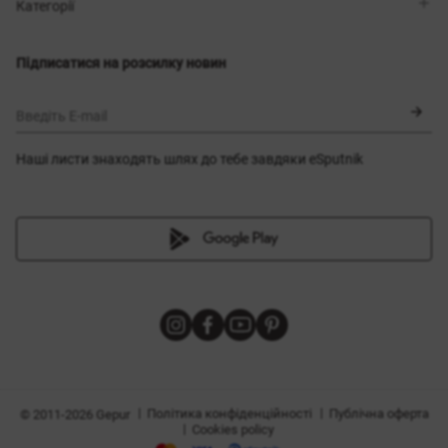
Магазини
Доставка
Категорії
Блог
Оплата
Вибір розміру
Новинки
Обмін та повернення
Сукні
Підписатися на розсилку новин
Сертифікати
Верхній одяг
Корсети
BLACK FRIDAY
Введіть E-mail
Наші листи знаходять шлях до тебе завдяки eSputnik
и
|
|
Політика конфіденційності
Публічна оферта
© 2011-2026 Gepur
|
Cookies policy