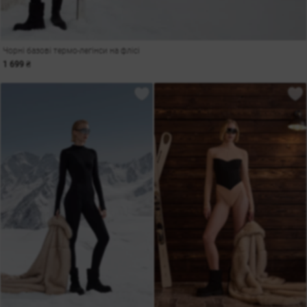
Чорні базові термо-легінси на флісі
1 699 ₴