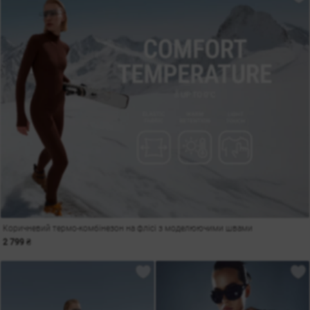
Коричневий термо-комбінезон на флісі з моделюючими швами
2 799 ₴