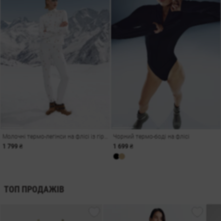
Молочні термо-легінси на флісі із гірськолижним принтом
Чорний термо-боді на флісі
1 799 ₴
1 699 ₴
ТОП ПРОДАЖІВ