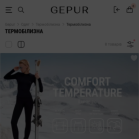
Термобілизна жіноча купити в Києві та Україні ♡ інтернет-магазин
0
Gepur
Одяг
Термобілизна
Термобілизна
ТЕРМОБІЛИЗНА
8 товарів