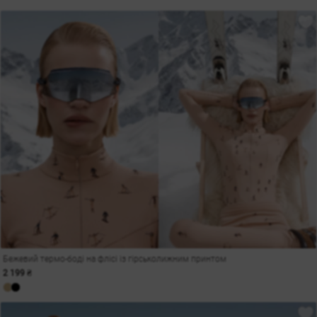
Бежевий термо-боді на флісі із гірськолижним принтом
2 199 ₴