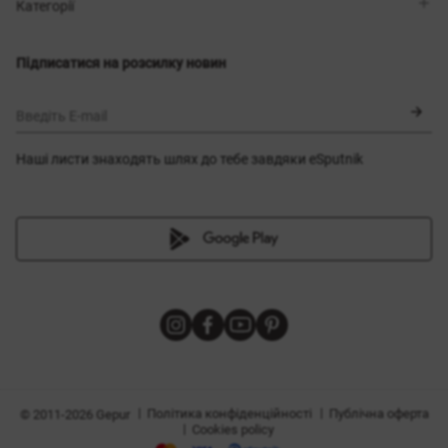
Магазини
Доставка
Категорії
Блог
Оплата
Вибір розміру
Новинки
Обмін та повернення
Сукні
Підписатися на розсилку новин
Сертифікати
Верхній одяг
Корсети
BLACK FRIDAY
Введіть E-mail
Наші листи знаходять шлях до тебе завдяки eSputnik
и
|
|
Політика конфіденційності
Публічна оферта
© 2011-2026 Gepur
|
Cookies policy