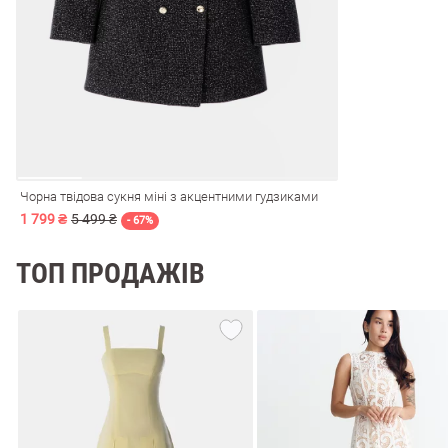
і
Сарафани
На
и
Чорна твідова сукня міні з акцентними гудзиками
1 799 ₴
5 499 ₴
- 67%
ТОП ПРОДАЖІВ
ні