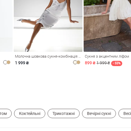
Молочна шовкова сукня-комбінація Душа
Сукня з акцентним ліфом
1 999 ₴
899 ₴
1 999 ₴
- 55%
етом
Коктейльні
Трикотажні
Вечірні сукні
Весі