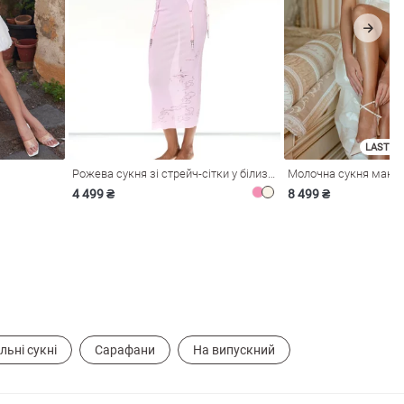
LAST SI
Рожева сукня зі стрейч-сітки у білизняному стилі
4 499 ₴
8 499 ₴
льні сукні
Сарафани
На випускний