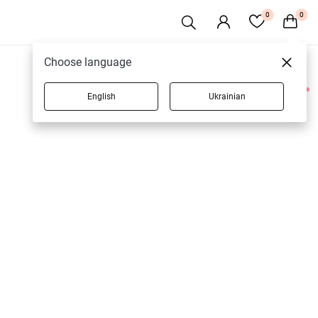
0
0
Choose language
English
Ukrainian
1 товарів