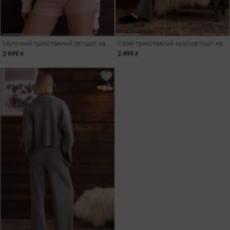
Молочний трикотажний світшот на флісі з принтом
Сірий трикотажний кроп-світшот на блискавці
2 699 ₴
2 499 ₴