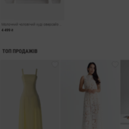
Молочний чоловічий худі оверсайз Душа на флісі
4 499 ₴
ТОП ПРОДАЖІВ