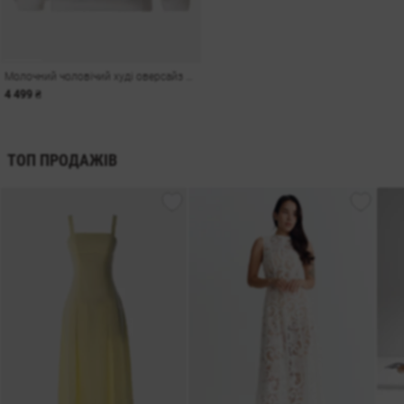
Молочний чоловічий худі оверсайз Душа на флісі
4 499 ₴
ТОП ПРОДАЖІВ