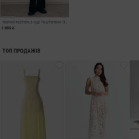
Чорний костюм з худі та штанами із флісу
1 899 ₴
ТОП ПРОДАЖІВ