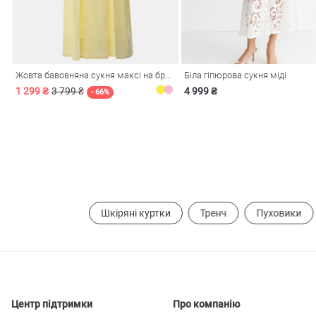
і
Сарафани
На
и
Жовта бавовняна сукня максі на бретелях
Біла гіпюрова сукня міді
1 299 ₴
3 799 ₴
4 999 ₴
- 66%
Шкіряні куртки
Тренч
Пуховики
ні
Центр підтримки
Про компанію