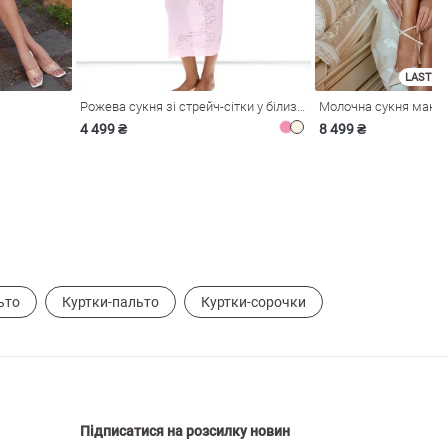
LAST SI
Рожева сукня зі стрейч-сітки у білизняному стилі
4 499 ₴
8 499 ₴
ьто
Куртки-пальто
Куртки-сорочки
Підписатися на розсилку новин