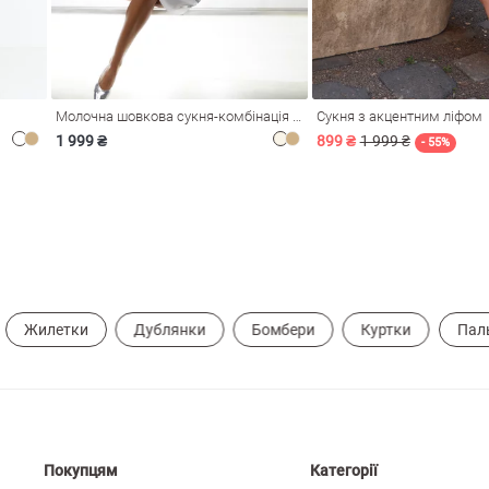
Молочна шовкова сукня-комбінація Душа
Сукня з акцентним ліфом
1 999 ₴
899 ₴
1 999 ₴
- 55%
Жилетки
Дублянки
Бомбери
Куртки
Пал
Покупцям
Категорії