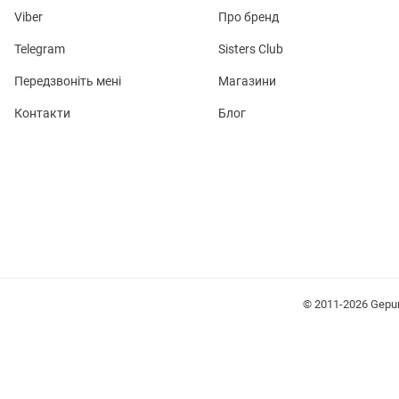
Viber
Про бренд
Telegram
Sisters Club
Передзвоніть мені
Магазини
Контакти
Блог
лизна
три
уляри
Косметика
Хустки
Панами
© 2011-2026 Gepu
ки