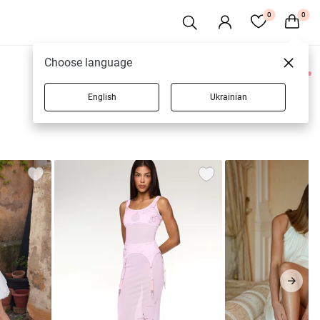
0
0
Choose language
0 товарів
English
Ukrainian