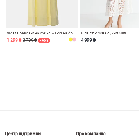
і
Сарафани
На
и
Жовта бавовняна сукня максі на бретелях
Біла гіпюрова сукня міді
1 299 ₴
3 799 ₴
4 999 ₴
- 66%
ні
Центр підтримки
Про компанію