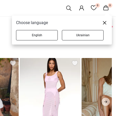
0
0
Choose language
0 товарів
English
Ukrainian