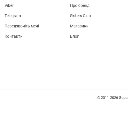
Viber
Про бренд
Telegram
Sisters Club
Передзвоніть мені
Магазини
Контакти
Блог
лизна
три
уляри
Косметика
Хустки
Панами
© 2011-2026 Gepu
ки