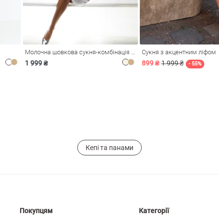
Молочна шовкова сукня-комбінація Душа
Сукня з акцентним ліфом
1 999 ₴
899 ₴
1 999 ₴
- 55%
Кепі та панами
Покупцям
Категорії