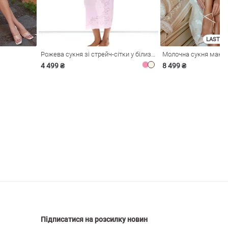
LAST SI
Рожева сукня зі стрейч-сітки у білизняному стилі
4 499 ₴
8 499 ₴
Підписатися на розсилку новин