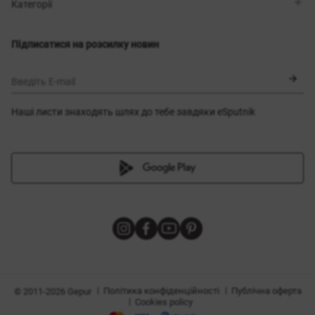
Магазини
Доставка
Категорії
Блог
Оплата
Вибір розміру
Новинки
Обмін та повернення
Сукні
Підписатися на розсилку новин
Сертифікати
Верхній одяг
Корсети
BLACK FRIDAY
Введіть E-mail
Наші листи знаходять шлях до тебе завдяки eSputnik
и
|
|
Політика конфіденційності
Публічна оферта
© 2011-2026 Gepur
|
Cookies policy