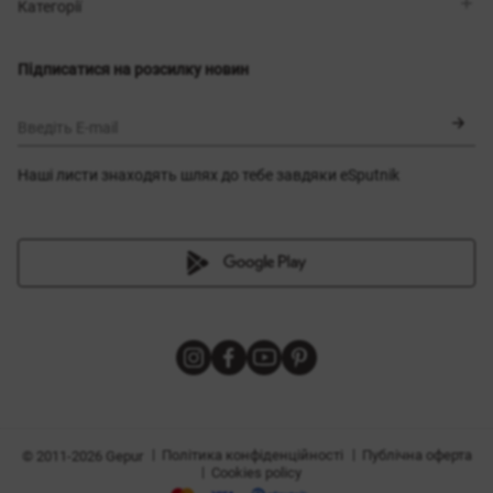
Магазини
Доставка
Категорії
Блог
Оплата
Вибір розміру
Новинки
Обмін та повернення
Сукні
Підписатися на розсилку новин
Сертифікати
Верхній одяг
Корсети
BLACK FRIDAY
Введіть E-mail
Наші листи знаходять шлях до тебе завдяки eSputnik
и
|
|
Політика конфіденційності
Публічна оферта
© 2011-2026 Gepur
|
Cookies policy