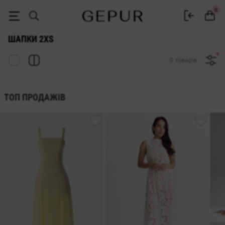
ЖІНОЧІ ШАПКИ 2xs купити недорого в Києві та Україні ♡ інтернет-
0
ШАПКИ 2XS
0 товарів
ТОП ПРОДАЖІВ