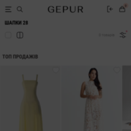
ЖІНОЧІ ШАПКИ 28 купити недорого в Києві та Україні ♡ інтернет-м
0
ШАПКИ 28
0 товарів
ТОП ПРОДАЖІВ