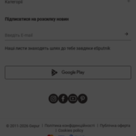
Магазини
Доставка
Категорії
Блог
Оплата
Вибір розміру
Новинки
Обмін та повернення
Сукні
Підписатися на розсилку новин
Сертифікати
Верхній одяг
Корсети
BLACK FRIDAY
Введіть E-mail
Наші листи знаходять шлях до тебе завдяки eSputnik
и
|
|
Політика конфіденційності
Публічна оферта
© 2011-2026 Gepur
|
Cookies policy