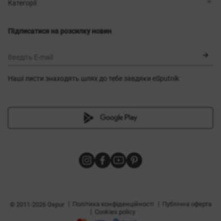
Магазини
Доставка
Категорії
Блог
Оплата
Вибір розміру
Новинки
Обмін та повернення
Сукні
Підписатися на розсилку новин
Сертифікати
Верхній одяг
Корсети
BLACK FRIDAY
Введіть E-mail
Наші листи знаходять шлях до тебе завдяки eSputnik
и
|
|
Політика конфіденційності
Публічна оферта
© 2011-2026 Gepur
|
Cookies policy