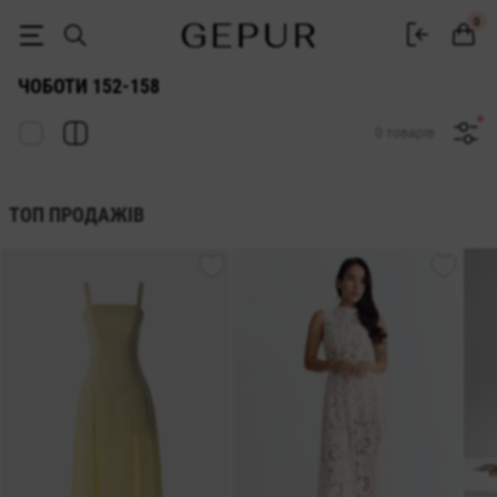
ЖІНОЧІ ЧОБОТИ 152-158 купити недорого в Києві та Україні ♡ інте
0
ЧОБОТИ 152-158
0 товарів
ТОП ПРОДАЖІВ