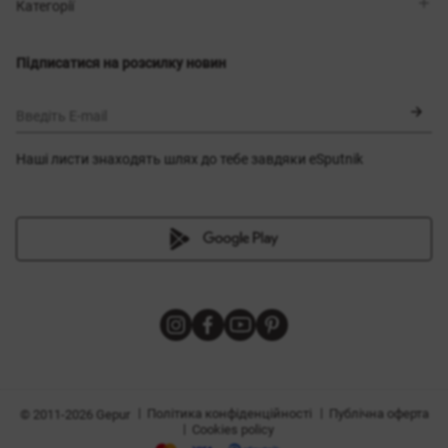
Магазини
Доставка
Категорії
Блог
Оплата
Вибір розміру
Новинки
Обмін та повернення
Сукні
Підписатися на розсилку новин
Сертифікати
Верхній одяг
Корсети
BLACK FRIDAY
Введіть E-mail
Наші листи знаходять шлях до тебе завдяки eSputnik
и
|
|
Політика конфіденційності
Публічна оферта
© 2011-2026 Gepur
|
Cookies policy