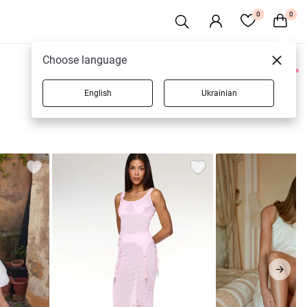
0
0
Choose language
0 товарів
English
Ukrainian