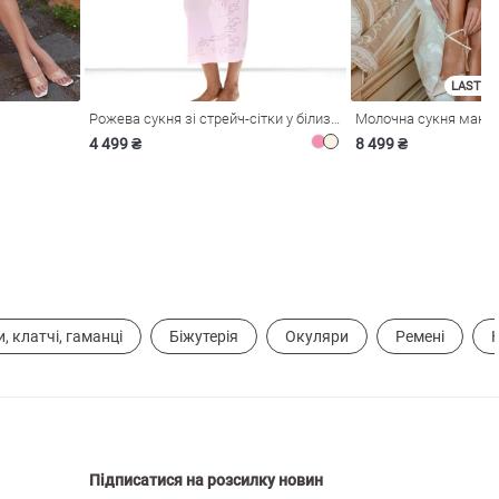
LAST SI
Рожева сукня зі стрейч-сітки у білизняному стилі
4 499 ₴
8 499 ₴
, клатчі, гаманці
Біжутерія
Окуляри
Ремені
Підписатися на розсилку новин