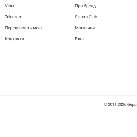
Viber
Про бренд
Telegram
Sisters Club
Передзвоніть мені
Магазини
Контакти
Блог
лизна
три
уляри
Косметика
Хустки
Панами
© 2011-2026 Gepu
ки