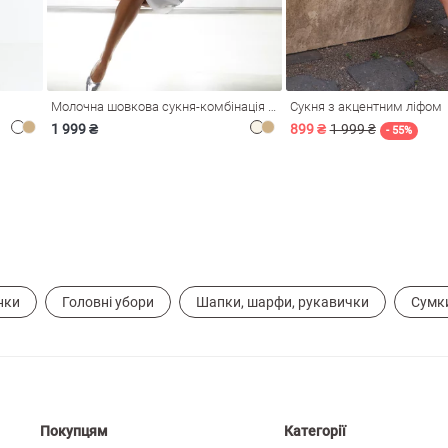
Молочна шовкова сукня-комбінація Душа
Сукня з акцентним ліфом
1 999 ₴
899 ₴
1 999 ₴
- 55%
нки
Головні убори
Шапки, шарфи, рукавички
Сумки
Покупцям
Категорії