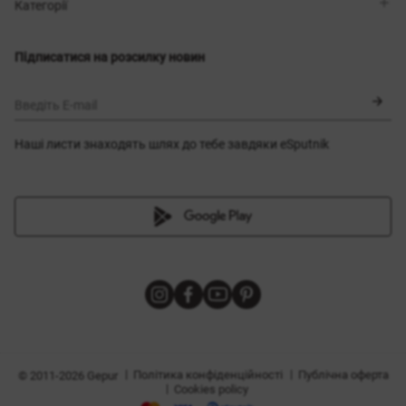
Магазини
Доставка
Категорії
Блог
Оплата
Вибір розміру
Новинки
Обмін та повернення
Сукні
Підписатися на розсилку новин
Сертифікати
Верхній одяг
Корсети
BLACK FRIDAY
Введіть E-mail
Наші листи знаходять шлях до тебе завдяки eSputnik
и
|
|
Політика конфіденційності
Публічна оферта
© 2011-2026 Gepur
|
Cookies policy