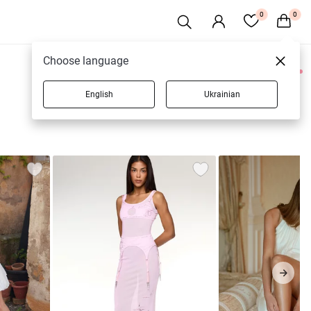
0
0
Choose language
0 товарів
English
Ukrainian