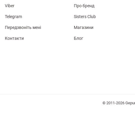
Viber
Про бренд
Telegram
Sisters Club
Передзвоніть мені
Магазини
Контакти
Блог
лизна
три
уляри
Косметика
Хустки
Панами
© 2011-2026 Gepu
ки