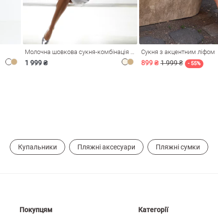
Молочна шовкова сукня-комбінація Душа
Сукня з акцентним ліфом
1 999 ₴
899 ₴
1 999 ₴
- 55%
Купальники
Пляжні аксесуари
Пляжні сумки
Покупцям
Категорії