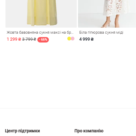
і
Сарафани
На
и
Жовта бавовняна сукня максі на бретелях
Біла гіпюрова сукня міді
1 299 ₴
3 799 ₴
4 999 ₴
- 66%
ні
Центр підтримки
Про компанію