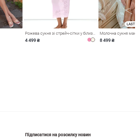
LAST SI
Рожева сукня зі стрейч-сітки у білизняному стилі
4 499 ₴
8 499 ₴
Підписатися на розсилку новин