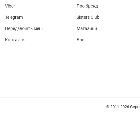
Viber
Про бренд
Telegram
Sisters Club
Передзвоніть мені
Магазини
Контакти
Блог
лизна
три
уляри
Косметика
Хустки
Панами
© 2011-2026 Gepu
ки