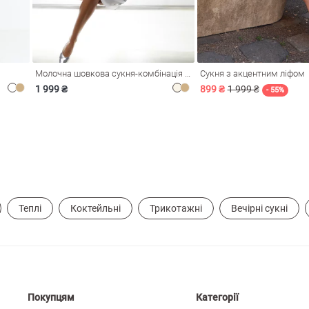
Молочна шовкова сукня-комбінація Душа
Сукня з акцентним ліфом
1 999 ₴
899 ₴
1 999 ₴
- 55%
Теплі
Коктейльні
Трикотажні
Вечірні сукні
Покупцям
Категорії