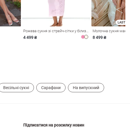
LAST SI
Рожева сукня зі стрейч-сітки у білизняному стилі
4 499 ₴
8 499 ₴
Весільні сукні
Сарафани
На випускний
Підписатися на розсилку новин