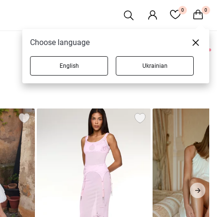
0
0
Choose language
0 товарів
English
Ukrainian