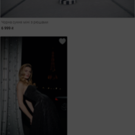
Чорна сукня міні з рюшами
6 999 ₴