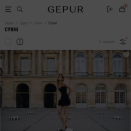
Жіночі сукні Gepur — купити сукню в Україні | 500+ моделей
0
Gepur
Одяг
Сукні
Сукні
СУКНІ
2 товарів