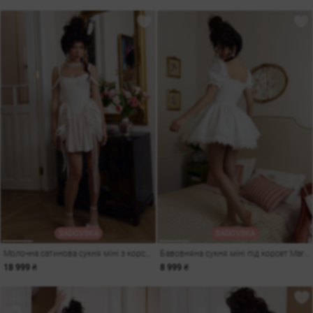
SADOVSKA
SADOVSKA
Молочна сатинова сукня міні з корсетом Charlotte
Бавовняна сукня міні під корсет Marie
18 999 ₴
8 999 ₴