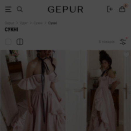
Жіночі сукні Gepur — купити сукню в Україні | 500+ моделей
0
Gepur
Одяг
Сукні
Сукні
СУКНІ
8 товарів