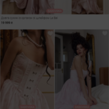
SADOVSKA
Довга сукня із органзи зі шлейфом Le Bal
19 999 ₴
SADOVSKA
SADOVSKA