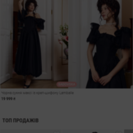
SADOVSKA
Чорна сукня максі із креп-шифону Lamballe
19 999 ₴
ТОП ПРОДАЖІВ