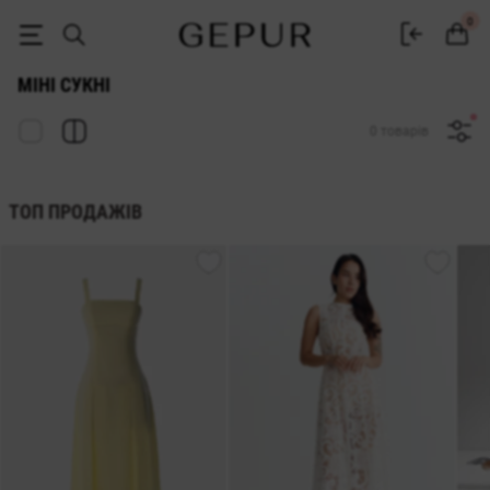
Міні сукні купити Gepur - купити короткі плаття в Україні
0
МІНІ СУКНІ
0 товарів
ТОП ПРОДАЖІВ