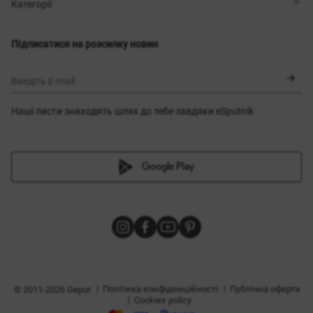
Магазини
Доставка
Категорії
Блог
Оплата
Вибір розміру
Новинки
Обмін та повернення
Сукні
Підписатися на розсилку новин
Сертифікати
Верхній одяг
Корсети
BLACK FRIDAY
Введіть E-mail
Наші листи знаходять шлях до тебе завдяки eSputnik
и
|
|
Політика конфіденційності
Публічна оферта
© 2011-2026 Gepur
|
Cookies policy