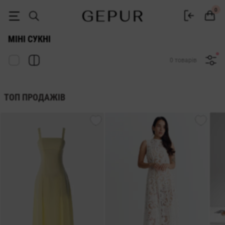
Міні сукні купити Gepur - купити короткі плаття в Україні
0
МІНІ СУКНІ
0 товарів
ТОП ПРОДАЖІВ