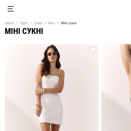
Gepur
Одяг
Сукні
Міні
Міні сукні
МІНІ СУКНІ