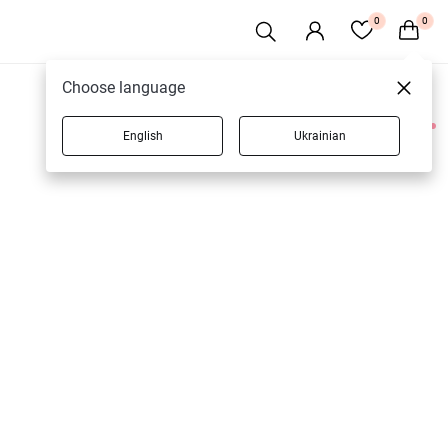
0
0
Choose language
English
Ukrainian
2 товарів