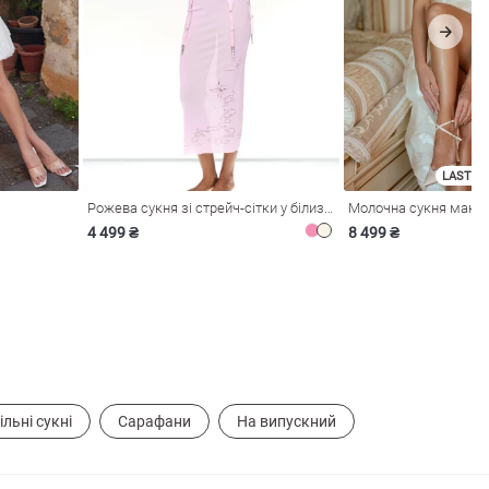
LAST SI
Рожева сукня зі стрейч-сітки у білизняному стилі
4 499 ₴
8 499 ₴
ільні сукні
Сарафани
На випускний