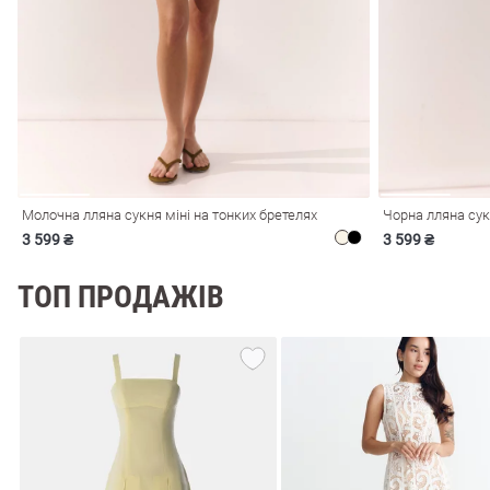
і
Сарафани
На
и
Молочна лляна сукня міні на тонких бретелях
Чорна лляна сук
3 599 ₴
3 599 ₴
ТОП ПРОДАЖІВ
ні