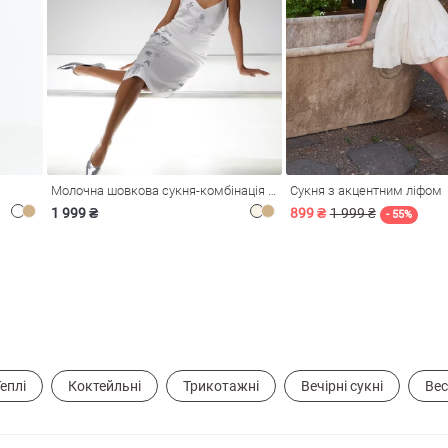
Молочна шовкова сукня-комбінація Душа
Сукня з акцентним ліфом
1 999 ₴
899 ₴
1 999 ₴
- 55%
еплі
Коктейльні
Трикотажні
Вечірні сукні
Вес