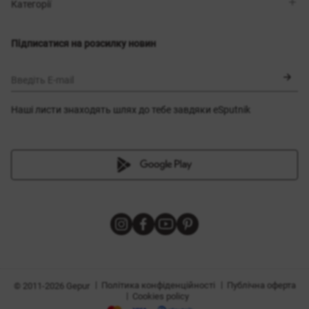
Магазини
Доставка
Категорії
Блог
Оплата
Вибір розміру
Новинки
Обмін та повернення
Сукні
Підписатися на розсилку новин
Сертифікати
Верхній одяг
Корсети
BLACK FRIDAY
Введіть E-mail
Наші листи знаходять шлях до тебе завдяки eSputnik
и
|
|
Політика конфіденційності
Публічна оферта
© 2011-2026 Gepur
|
Cookies policy