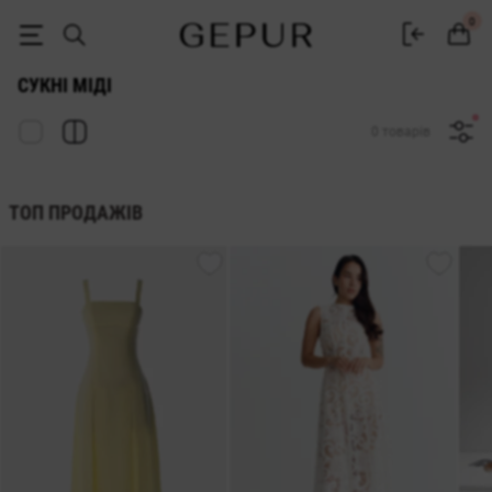
Міді сукні купити в інтернет-магазині GEPUR
0
СУКНІ МІДІ
0 товарів
ТОП ПРОДАЖІВ