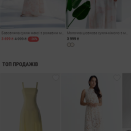
Бавовняна сукня максі з рожевим морським принтом
Молочна шовкова сукня-кімоно з морським принтом
3 699 ₴
4 999 ₴
3 999 ₴
- 26%
ТОП ПРОДАЖІВ