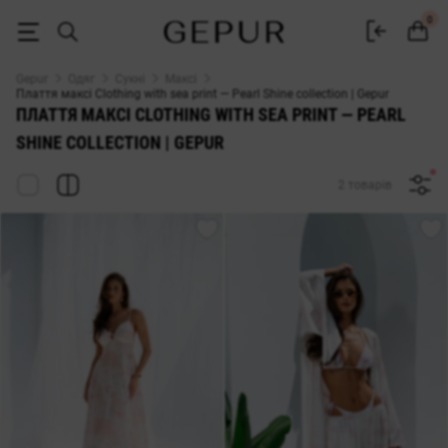
ДОВГІ СУКНІ (МАКСІ) Clothing with sea print — Pearl Shine collection
0
Gepur
Одяг
Сукні
Максі
Плаття максі Clothing with sea print — Pearl Shine collection | Gepur
ПЛАТТЯ МАКСІ CLOTHING WITH SEA PRINT — PEARL
SHINE COLLECTION | GEPUR
2 товарів