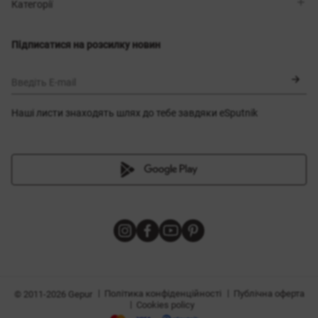
Магазини
Доставка
Категорії
Блог
Оплата
Вибір розміру
Новинки
Обмін та повернення
Сукні
Підписатися на розсилку новин
Сертифікати
Верхній одяг
Корсети
BLACK FRIDAY
Введіть E-mail
Наші листи знаходять шлях до тебе завдяки eSputnik
и
|
|
Політика конфіденційності
Публічна оферта
© 2011-2026 Gepur
|
Cookies policy