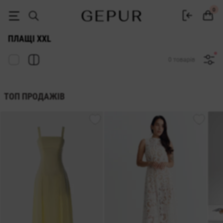
ПЛАЩІ Xxl купити недорого в Києві та Україні ♡ інтернет-магазин 
0
ПЛАЩІ XXL
0 товарів
ТОП ПРОДАЖІВ