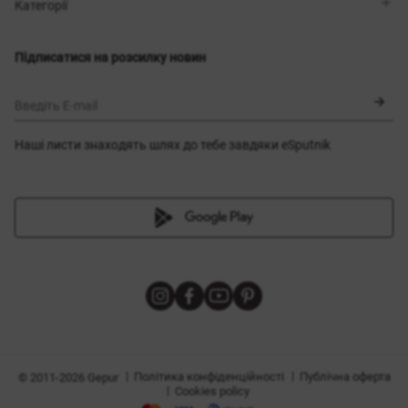
Магазини
Доставка
Категорії
Блог
Оплата
Вибір розміру
Новинки
Обмін та повернення
Сукні
Підписатися на розсилку новин
Сертифікати
Верхній одяг
Корсети
BLACK FRIDAY
Введіть E-mail
Наші листи знаходять шлях до тебе завдяки eSputnik
и
|
|
Політика конфіденційності
Публічна оферта
© 2011-2026 Gepur
|
Cookies policy