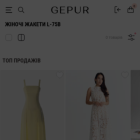
ЖАКЕТ l-75b купити недорого в Києві і Україні ♡ інтернет-магазин 
0
ЖІНОЧІ ЖАКЕТИ L-75B
0 товарів
ТОП ПРОДАЖІВ