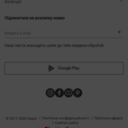
Магазини
Доставка
Категорії
Блог
Оплата
Вибір розміру
Новинки
Обмін та повернення
Сукні
Підписатися на розсилку новин
Сертифікати
Верхній одяг
Корсети
BLACK FRIDAY
Введіть E-mail
Наші листи знаходять шлях до тебе завдяки eSputnik
и
|
|
Політика конфіденційності
Публічна оферта
© 2011-2026 Gepur
|
Cookies policy