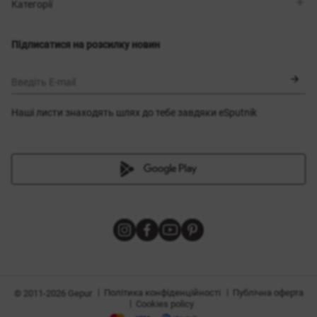
Магазини
Доставка
Категорії
Блог
Оплата
Вибір розміру
Новинки
Обмін та повернення
Сукні
Підписатися на розсилку новин
Сертифікати
Верхній одяг
Корсети
BLACK FRIDAY
Введіть E-mail
Наші листи знаходять шлях до тебе завдяки eSputnik
и
|
|
Політика конфіденційності
Публічна оферта
© 2011-2026 Gepur
|
Cookies policy