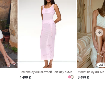
LAST SI
Рожева сукня зі стрейч-сітки у білизняному стилі
4 499 ₴
8 499 ₴