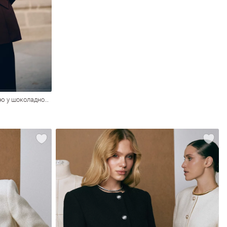
Сатиновий жакет з акцентною талією у шоколадному відтінку