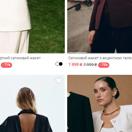
ртний сатиновий жакет
1 999 ₴
7 999 ₴
- 71%
- 75%