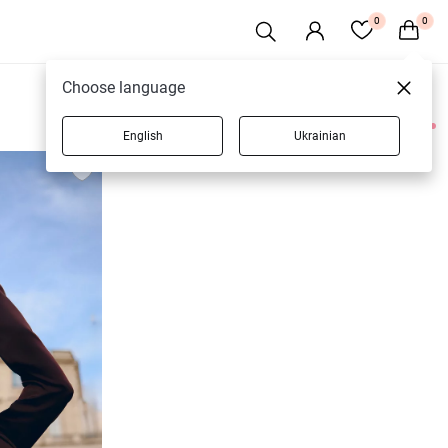
0
0
Choose language
English
Ukrainian
6 товарів