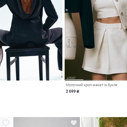
Молочний кроп-жакет із букле
2 699 ₴