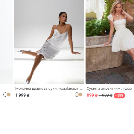
Молочна шовкова сукня-комбінація Душа
Сукня з акцентним ліфом
1 999 ₴
899 ₴
1 999 ₴
- 55%