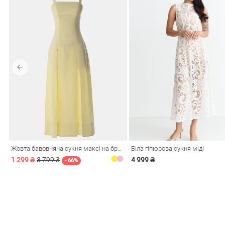
Жовта бавовняна сукня максі на бретелях
Біла гіпюрова сукня міді
1 299 ₴
3 799 ₴
4 999 ₴
- 66%