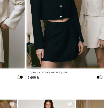
Чорний кроп-жакет із букле
2 699 ₴