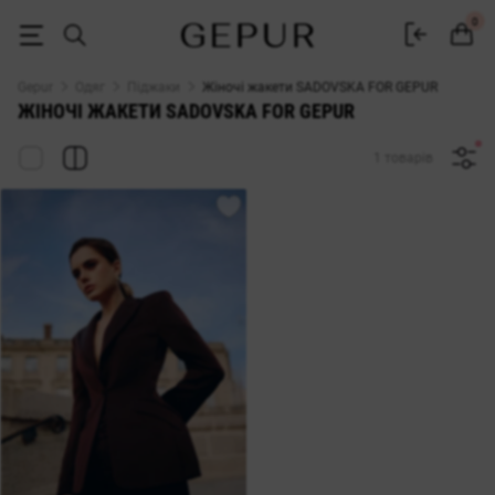
ЖАКЕТ SADOVSKA FOR GEPUR купити недорого в Києві і Україні ♡ і
0
Gepur
Одяг
Піджаки
Жіночі жакети SADOVSKA FOR GEPUR
ЖІНОЧІ ЖАКЕТИ SADOVSKA FOR GEPUR
1 товарів