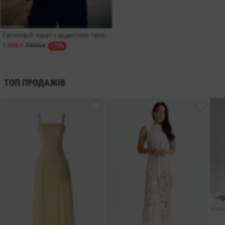
Сатиновий жакет з акцентною талією у шоколадному відтінку
1 999 ₴
7 999 ₴
- 75%
ТОП ПРОДАЖІВ