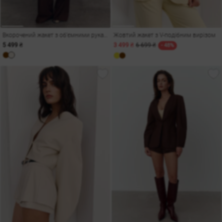
Вкорочений жакет з об'ємними рукавами у шоколадному відтінку
Жовтий жакет з V-подібним вирізом
5 499 ₴
3 499 ₴
6 699 ₴
- 48%