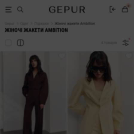
ЖАКЕТ Ambition купити недорого в Києві і Україні ♡ інтернет-магаз
0
Gepur
Одяг
Піджаки
Жіночі жакети Ambition
ЖІНОЧІ ЖАКЕТИ AMBITION
4 товарів