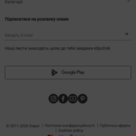
Магазини
Доставка
Категорії
Блог
Оплата
Вибір розміру
Новинки
Обмін та повернення
Сукні
Підписатися на розсилку новин
Сертифікати
Верхній одяг
Корсети
BLACK FRIDAY
Введіть E-mail
Наші листи знаходять шлях до тебе завдяки eSputnik
и
|
|
Політика конфіденційності
Публічна оферта
© 2011-2026 Gepur
|
Cookies policy