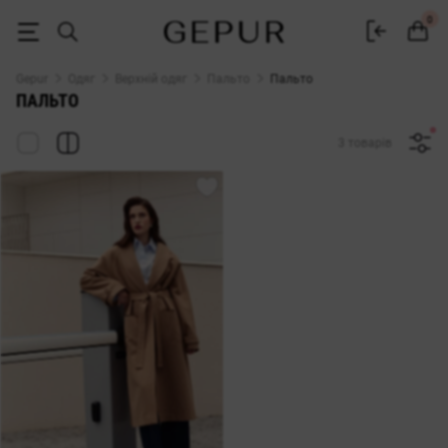
Пальто жіночі купити в Україні | Gepur
0
Gepur
Одяг
Верхній одяг
Пальто
Пальто
ПАЛЬТО
3 товарів