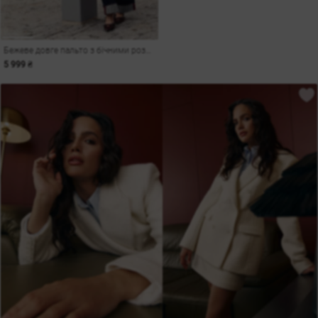
Бежеве довге пальто з бічними розрізами
5 999 ₴