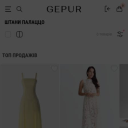
Жіночі штани палаццо купити в інтернет-магазині GEPUR
0
ШТАНИ ПАЛАЦЦО
0 товарів
ТОП ПРОДАЖІВ