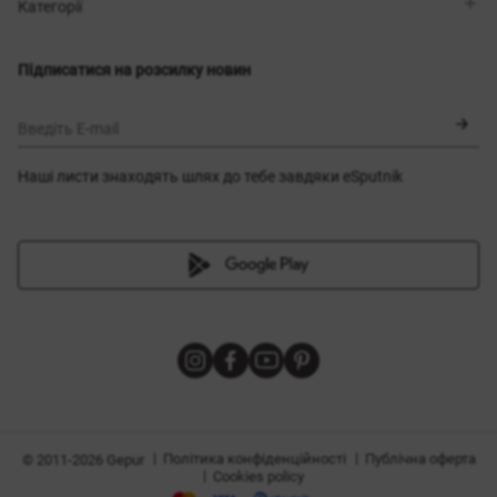
Магазини
Доставка
Категорії
Блог
Оплата
Вибір розміру
Новинки
Обмін та повернення
Сукні
Підписатися на розсилку новин
Сертифікати
Верхній одяг
Корсети
BLACK FRIDAY
Введіть E-mail
Наші листи знаходять шлях до тебе завдяки eSputnik
и
|
|
Політика конфіденційності
Публічна оферта
© 2011-2026 Gepur
|
Cookies policy