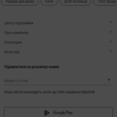
Товари для дому
Сети
ДНК Колекції
ТОП прода
Центр підтримки
Viber
Про компанію
Telegram
Передзвоніть мені
Про бренд
Покупцям
Контакти
Sisters Club
Магазини
Доставка
Категорії
Блог
Оплата
Вибір розміру
Новинки
Обмін та повернення
Сукні
Підписатися на розсилку новин
Сертифікати
Верхній одяг
Корсети
BLACK FRIDAY
Введіть E-mail
Наші листи знаходять шлях до тебе завдяки eSputnik