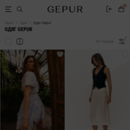
Купити жіночий одяг в інтернет-магазині Gepur
0
Gepur
Одяг
Одяг Gepur
ОДЯГ GEPUR
42 товарів