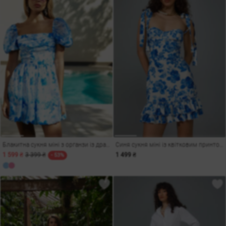
Блакитна сукня міні з органзи із драпіруванням
Синя сукня міні із квітковим принтом
1 599 ₴
3 399 ₴
1 499 ₴
- 53%