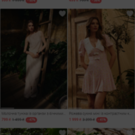
999 ₴
1 999 ₴
499 ₴
799 ₴
- 50%
- 38%
Молочна туніка із органзи з бічними вирізами
Рожева сукня міні із контрастним коміром та бантиками
799 ₴
1 499 ₴
1 999 ₴
3 399 ₴
- 47%
- 41%