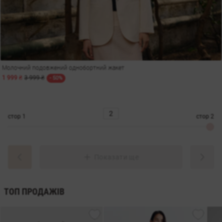
Молочний подовжений однобортний жакет
1 999 ₴
3 999 ₴
- 50%
стор
1
стор
2
Показати ще
ТОП ПРОДАЖІВ