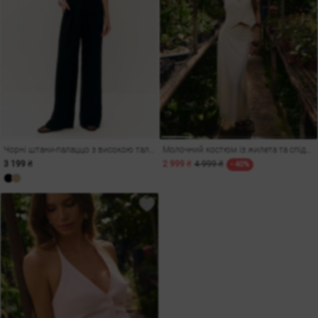
Чорні штани-палаццо з високою талією
Молочний костюм із жилета та спідниці максі
3 199 ₴
2 999 ₴
4 999 ₴
- 40%