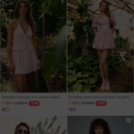
Рожева спідниця міні із бантиками
Рожева сукня міні з органзи із драпіруванням
1 999 ₴
2 299 ₴
1 599 ₴
3 399 ₴
- 13%
- 53%