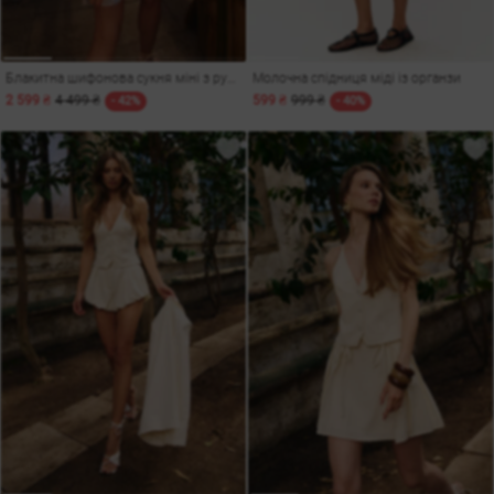
Блакитна шифонова сукня міні з рукавами-ліхтариками
Молочна спідниця міді із органзи
2 599 ₴
4 499 ₴
599 ₴
999 ₴
- 42%
- 40%