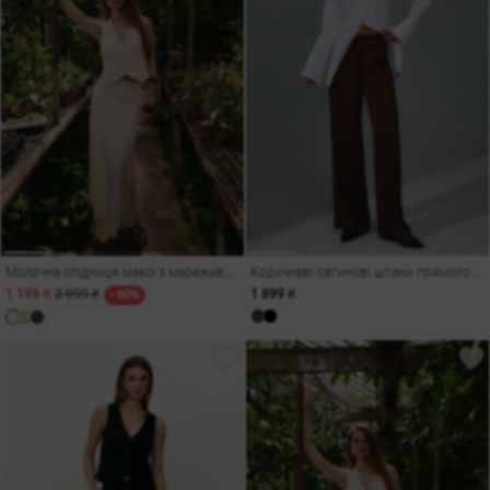
Молочна спідниця максі з мереживом
Коричневі сатинові штани прямого крою
1 199 ₴
2 999 ₴
1 899 ₴
- 60%