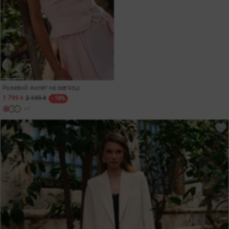
Рожевий жилет на зав'язці
1 799 ₴
2 199 ₴
- 18%
+1