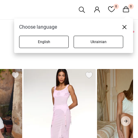
0
0
Choose language
0 товарів
English
Ukrainian