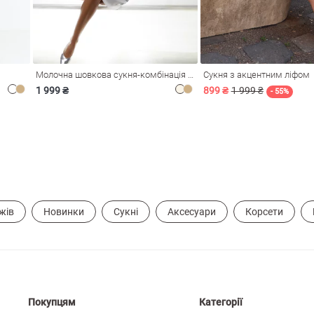
Молочна шовкова сукня-комбінація Душа
Сукня з акцентним ліфом
1 999 ₴
899 ₴
1 999 ₴
- 55%
жів
Новинки
Сукні
Аксесуари
Корсети
Покупцям
Категорії