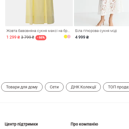
і
Сарафани
На
и
Жовта бавовняна сукня максі на бретелях
Біла гіпюрова сукня міді
1 299 ₴
3 799 ₴
4 999 ₴
- 66%
Товари для дому
Сети
ДНК Колекції
ТОП прода
ні
Центр підтримки
Про компанію