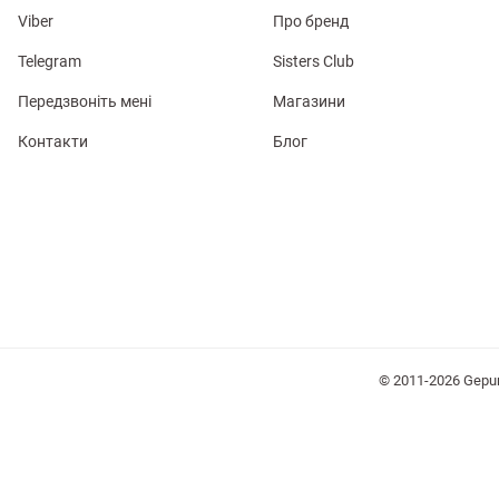
Viber
Про бренд
Telegram
Sisters Club
Передзвоніть мені
Магазини
Контакти
Блог
лизна
три
уляри
Косметика
Хустки
Панами
© 2011-2026 Gepu
ки