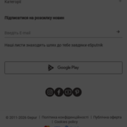
Магазини
Доставка
Категорії
Блог
Оплата
Вибір розміру
Новинки
Обмін та повернення
Сукні
Підписатися на розсилку новин
Сертифікати
Верхній одяг
Корсети
BLACK FRIDAY
Введіть E-mail
Наші листи знаходять шлях до тебе завдяки eSputnik
и
|
|
Політика конфіденційності
Публічна оферта
© 2011-2026 Gepur
|
Cookies policy