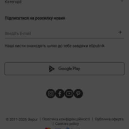
Магазини
Доставка
Категорії
Блог
Оплата
Вибір розміру
Новинки
Обмін та повернення
Сукні
Підписатися на розсилку новин
Сертифікати
Верхній одяг
Корсети
BLACK FRIDAY
Введіть E-mail
Наші листи знаходять шлях до тебе завдяки eSputnik
и
|
|
Політика конфіденційності
Публічна оферта
© 2011-2026 Gepur
|
Cookies policy