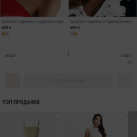
Золотисті сережки з підвіскою-перлиною
Сріблясті сережки з підвіскою-перлиною
499 ₴
499 ₴
стор
1
стор
2
Показати ще
ТОП ПРОДАЖІВ