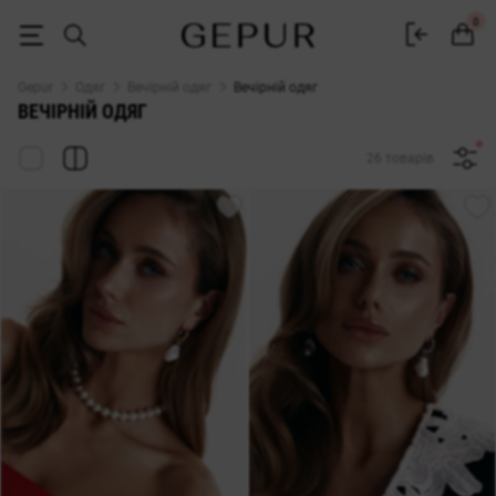
Жіночий вечірній одяг купити недорого в інтернет-магазині GEPUR
0
Gepur
Одяг
Вечірній одяг
Вечірній одяг
ВЕЧІРНІЙ ОДЯГ
26 товарів