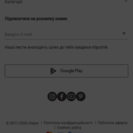
Магазини
Доставка
Категорії
Блог
Оплата
Вибір розміру
Новинки
Обмін та повернення
Сукні
Підписатися на розсилку новин
Сертифікати
Верхній одяг
Корсети
BLACK FRIDAY
Введіть E-mail
Наші листи знаходять шлях до тебе завдяки eSputnik
и
|
|
Політика конфіденційності
Публічна оферта
© 2011-2026 Gepur
|
Cookies policy