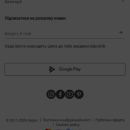
Магазини
Доставка
Категорії
Блог
Оплата
Вибір розміру
Новинки
Обмін та повернення
Сукні
Підписатися на розсилку новин
Сертифікати
Верхній одяг
Корсети
BLACK FRIDAY
Введіть E-mail
Наші листи знаходять шлях до тебе завдяки eSputnik
и
|
|
Політика конфіденційності
Публічна оферта
© 2011-2026 Gepur
|
Cookies policy