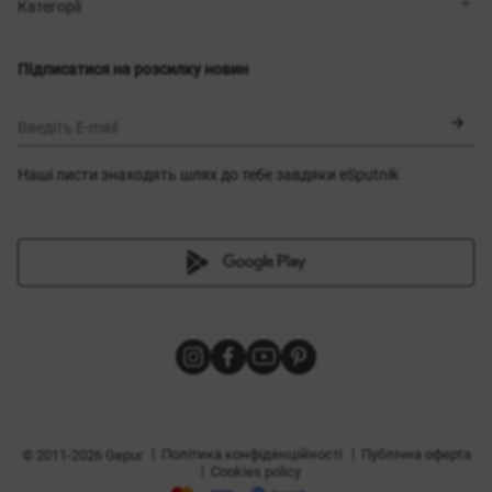
Магазини
Доставка
Категорії
Блог
Оплата
Вибір розміру
Новинки
Обмін та повернення
Сукні
Підписатися на розсилку новин
Сертифікати
Верхній одяг
Корсети
BLACK FRIDAY
Введіть E-mail
Наші листи знаходять шлях до тебе завдяки eSputnik
и
|
|
Політика конфіденційності
Публічна оферта
© 2011-2026 Gepur
|
Cookies policy