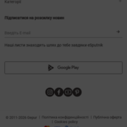
Магазини
Доставка
Категорії
Блог
Оплата
Вибір розміру
Новинки
Обмін та повернення
Сукні
Підписатися на розсилку новин
Сертифікати
Верхній одяг
Корсети
BLACK FRIDAY
Введіть E-mail
Наші листи знаходять шлях до тебе завдяки eSputnik
и
|
|
Політика конфіденційності
Публічна оферта
© 2011-2026 Gepur
|
Cookies policy